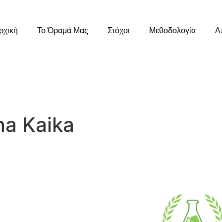
ρχική
Το Όραμά Μας
Στόχοι
Μεθοδολογία
Α
na Kaika